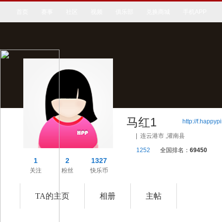
首页
赛事
社区
视频
俱乐部
兑换商城
手机APP
马红1
http://f.happ
| 连云港市 ,灌南县
1252
全国排名：
69450
1
2
1327
关注
粉丝
快乐币
TA的主页
相册
主帖