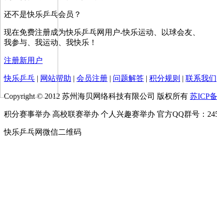
还不是快乐乒乓会员？
现在免费注册成为快乐乒乓网用户-快乐运动、以球会友、
我参与、我运动、我快乐！
注册新用户
快乐乒乓
|
网站帮助
|
会员注册
|
问题解答
|
积分规则
|
联系我们
Copyright © 2012 苏州海贝网络科技有限公司 版权所有
苏ICP备
积分赛事举办 高校联赛举办 个人兴趣赛举办 官方QQ群号：2457
快乐乒乓网微信二维码