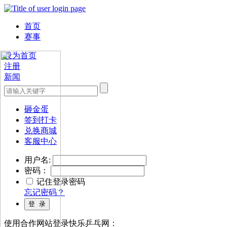
首页
赛事
设为首页
注册
新闻
砸金蛋
签到打卡
兑换商城
客服中心
用户名:
密码：
记住登录密码
忘记密码？
使用合作网站登录快乐乒乓网：