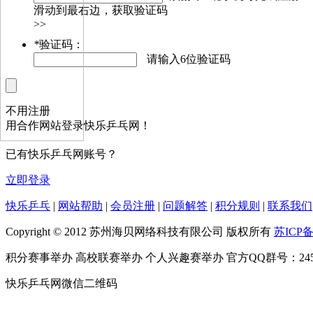
滑动到最右边，获取验证码
>>
*
验证码：
请输入6位验证码
不用注册
用合作网站登录快乐乒乓网！
已有快乐乒乓网账号？
立即登录
快乐乒乓
|
网站帮助
|
会员注册
|
问题解答
|
积分规则
|
联系我们
Copyright © 2012 苏州海贝网络科技有限公司 版权所有
苏ICP备
积分赛事举办 高校联赛举办 个人兴趣赛举办 官方QQ群号：2457
快乐乒乓网微信二维码