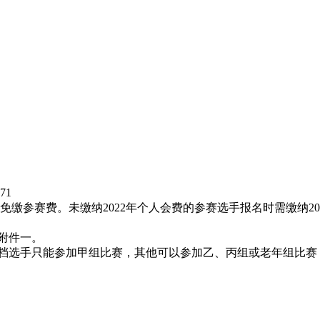
。
71
缴参赛费。未缴纳2022年个人会费的参赛选手报名时需缴纳202
附件一。
赛一档选手只能参加甲组比赛，其他可以参加乙、丙组或老年组比