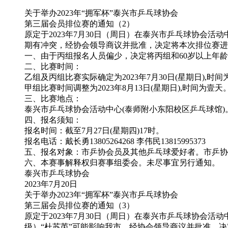
关于举办2023年“拥军杯”泰兴市乒乓球协会
第三届会员排位赛的通知（2）
原定于2023年7月30日（周日）在泰兴市乒乓球协会活
期有冲突，经协会领导商议并批准，决定将本次排位赛进
一、由于丙组报名人员偏少，决定将丙组和60岁以上年
二、比赛时间：
乙组及丙组比赛实际确定为2023年7月30日(星期日),时
甲组比赛时间调整为2023年8月13日(星期日),时间为壹天
三、比赛地点：
泰兴市乒乓球协会活动中心(泰师附小东阳校区乒乓球馆)
四、报名须知：
报名时间：截至7月27日(星期四)17时。
报名电话：戴长勇13805264268 李伟民13815995373
五、报名对象：市乒协会员及其他乒乓球爱好者。市乒协会
六、本赛事解释权归赛事组委会。未尽事宜另行通知。
泰兴市乒乓球协会
2023年7月20日
关于举办2023年“拥军杯”泰兴市乒乓球协会
第三届会员排位赛的通知（3）
原定于2023年7月30日（周日）在泰兴市乒乓球协会活动
级）“杜苏芮”可能影响我市，经协会领导商议并批准，