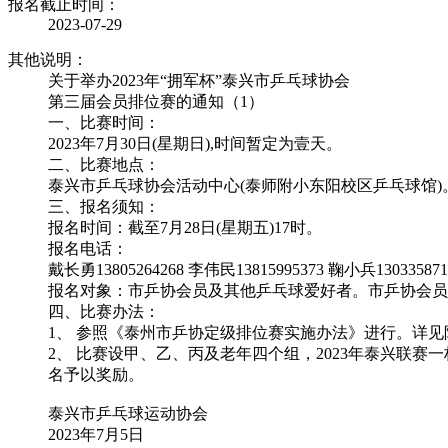
报名截止时间：
2023-07-29
其他说明：
关于举办2023年“拥军杯”泰兴市乒乓球协会
第三届会员排位赛的通知（1）
一、比赛时间：
2023年7月30日(星期日),时间暂定为壹天。
二、比赛地点：
泰兴市乒乓球协会活动中心(泰师附小东阳校区乒乓球馆)
三、报名须知：
报名时间：截至7月28日(星期五)17时。
报名电话：
戴长勇13805264268 李伟民13815995373 鞠小兵130335871
报名对象：市乒协会员及其他乒乓球爱好者。市乒协会员免
四、比赛办法：
1、 参照《泰州市乒协定级排位赛实施办法》进行。详见
2、 比赛设甲、乙、丙及老年四个组，2023年泰兴联
名予以奖励。
泰兴市乒乓球运动协会
2023年7月5日