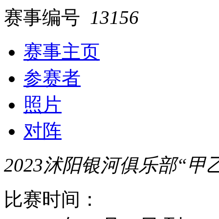
赛事编号
13156
赛事主页
参赛者
照片
对阵
2023沭阳银河俱乐部“
比赛时间：