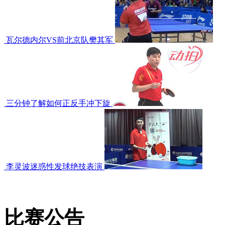
瓦尔德内尔VS前北京队樊其军
三分钟了解如何正反手冲下旋
李灵波迷惑性发球绝技表演
比赛公告