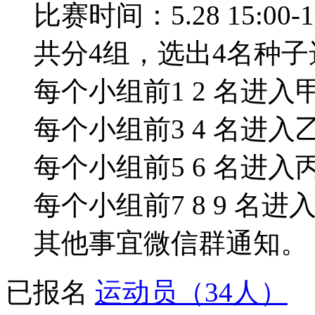
比赛时间：5.28 15:00-1
共分4组，选出4名种
每个小组前1 2 名进入
每个小组前3 4 名进入
每个小组前5 6 名进入
每个小组前7 8 9 名进
其他事宜微信群通知。
已报名
运动员（34人）