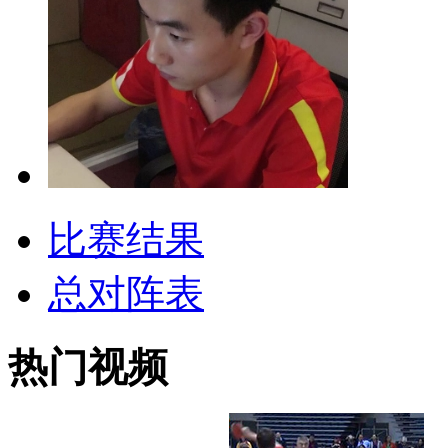
比赛结果
总对阵表
热门视频