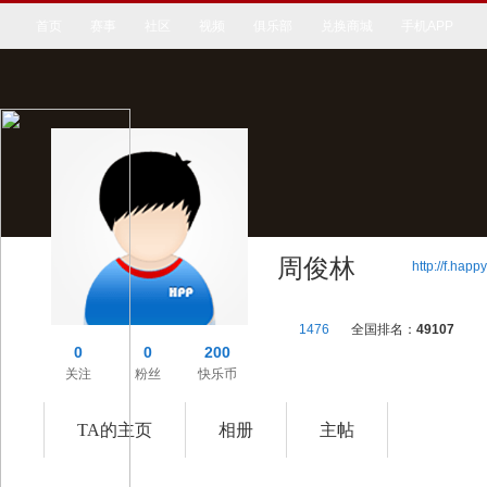
首页
赛事
社区
视频
俱乐部
兑换商城
手机APP
周俊林
http://f.ha
1476
全国排名：
49107
0
0
200
关注
粉丝
快乐币
TA的主页
相册
主帖