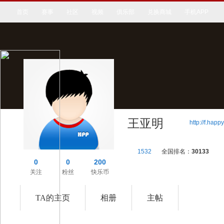
首页
赛事
社区
视频
俱乐部
兑换商城
手机APP
王亚明
http://f.ha
1532
全国排名：
30133
0
0
200
关注
粉丝
快乐币
TA的主页
相册
主帖