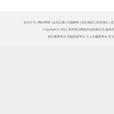
快乐乒乓
|
网站帮助
|
会员注册
|
问题解答
|
积分规则
|
联系我们
|
意
Copyright © 2012 苏州海贝网络科技有限公司 版
积分赛事举办 高校联赛举办 个人兴趣赛举办 官方Q