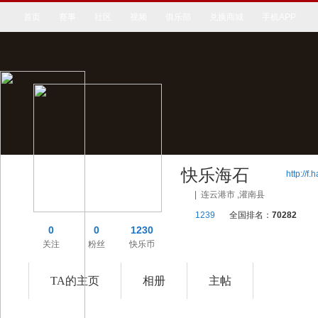
首页
赛事
社区
视频
俱乐部
兑换商城
手机APP
快乐海石
http://
| 连云港市 ,灌南县
1239
全国排名：
70282
0
0
1230
关注
粉丝
快乐币
TA的主页
相册
主帖