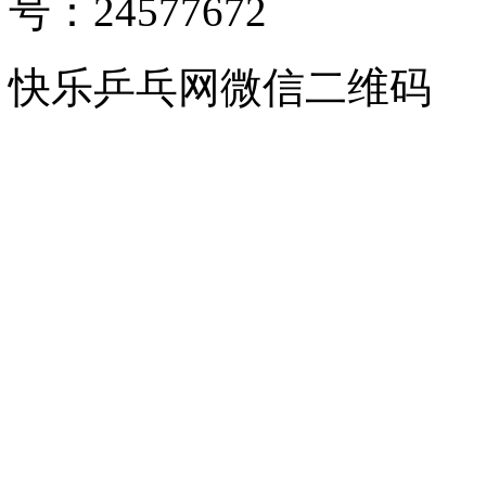
号：24577672
快乐乒乓网微信二维码