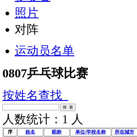
照片
对阵
运动员名单
0807乒乓球比赛
按姓名查找
人数统计：1 人
序
姓名
昵称
单位/学校名称
所在城市