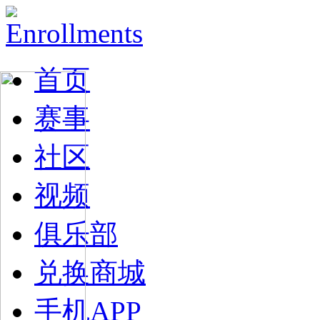
首页
赛事
社区
视频
俱乐部
兑换商城
手机APP