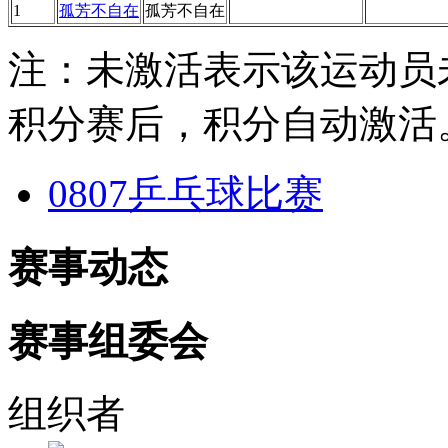
1
孤芳不自在
孤芳不自在
注：未激活表示该运动员
积分赛后，积分自动激活
0807乒乓球比赛
赛事动态
赛事组委会
组织者